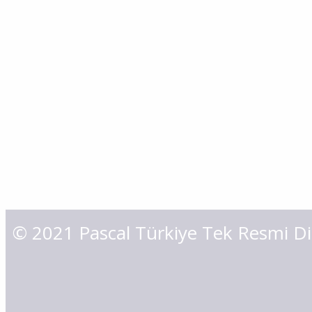
Pascal HPH6310-A,
Pascal HPH6310-B,
Pascal HPH6310-C,
A,
Pascal HPH6316-B,
Pascal HPH6316-C,
Pascal HPH631
CTH16-WL,
Pascal CNA06-90P,
Pascal CTU04-RS25PN60,
LEN30,
Pascal CTK10U-LJ60,
Pascal CMC01-10R,
Pascal 
Pascal CGY-F22-J11,
Pascal CTU02-RPE,
Pascal CLX50-RT,
Pascal CTY40-L,
Pascal CGS-N21-07,
Pascal CTK10N-L,
Pascal CTU04-LS25N60,
Pascal CSY06-HS20,
Pascal CLY50
LN30,
Pascal CSN00-LB,
Pascal CSP10M-Q,
Pascal CNB0
© 2021 Pascal Türkiye Tek Resmi D